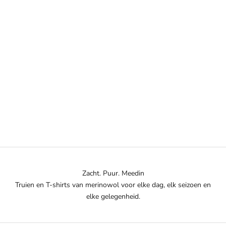
Opties kiezen
WOLLEN HEREN TRUI MET
RONDE HALS VAN
MERINOWOL - TAUPE
AANBIEDINGSPRIJS
€130,00
Zacht. Puur. Meedin
Truien en T-shirts van merinowol voor elke dag, elk seizoen en
elke gelegenheid.