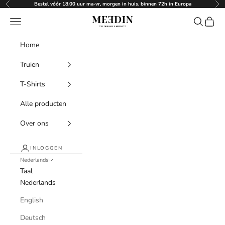
Naar inhoud
Bestel vóór 18.00 uur ma-vr, morgen in huis, binnen 72h in Europa
Vorige
Vol
Menu
Zoeken
Winke
Meedin
Home
Truien
T-Shirts
Alle producten
Over ons
INLOGGEN
Nederlands
Taal
Nederlands
English
Deutsch