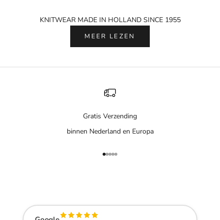
KNITWEAR MADE IN HOLLAND SINCE 1955
MEER LEZEN
Gratis Verzending
binnen Nederland en Europa
Naar artikel 1
Naar artikel 2
Naar artikel 3
Naar artikel 4
Naar artikel 5
Google