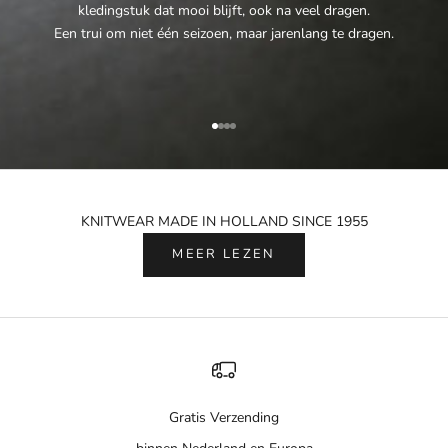
kledingstuk dat mooi blijft, ook na veel dragen.
Een trui om niet één seizoen, maar jarenlang te dragen.
Naar artikel 1
Naar artikel 2
Naar artikel 3
Naar artikel 4
KNITWEAR MADE IN HOLLAND SINCE 1955
MEER LEZEN
Gratis Verzending