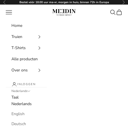
Naar inhoud
Bestel vóór 18.00 uur ma-vr, morgen in huis, binnen 72h in Europa
Vorige
Vol
Menu
Zoeken
Winke
Meedin
Home
Truien
T-Shirts
Alle producten
Over ons
INLOGGEN
Nederlands
Taal
Nederlands
English
Deutsch