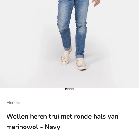
Naar artikel 1
Naar artikel 2
Naar artikel 3
Naar artikel 4
Naar artikel 5
Meedin
Wollen heren trui met ronde hals van
merinowol - Navy