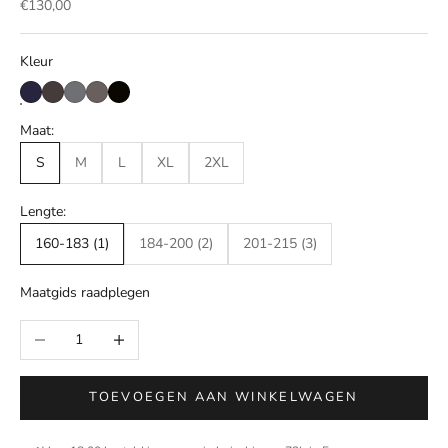
Aanbiedingsprijs
€130,00
Kleur
Maat:
S
M
L
XL
2XL
Lengte:
160-183 (1)
184-200 (2)
201-215 (3)
Maatgids raadplegen
Aantal verlagen
Aantal verhogen
TOEVOEGEN AAN WINKELWAGEN