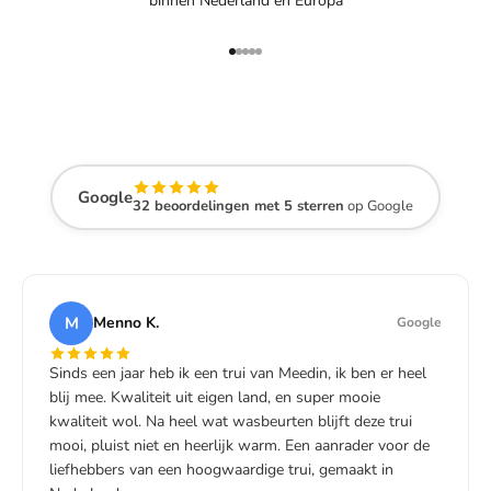
binnen Nederland en Europa
Naar artikel 1
Naar artikel 2
Naar artikel 3
Naar artikel 4
Naar artikel 5
Google
32 beoordelingen met 5 sterren
op Google
M
Menno K.
Google
Sinds een jaar heb ik een trui van Meedin, ik ben er heel
blij mee. Kwaliteit uit eigen land, en super mooie
kwaliteit wol. Na heel wat wasbeurten blijft deze trui
mooi, pluist niet en heerlijk warm. Een aanrader voor de
liefhebbers van een hoogwaardige trui, gemaakt in